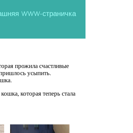
ашняя WWW-страничка
торая прожила счастливые
е пришлось усыпить.
ушка.
 кошка, которая теперь стала